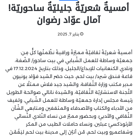
أمسيةٌ شعريّةٌ جليليّةٌ ساحوريّة!
آمال عوّاد رضوان
يناير 7, 2025
أمسيةً شعريّةً ثقافيّةً مميّزةً وراقيةً نظّمتْها كلٌّ مِن:
جمعيّة وساطة للعمل الشّبابي في بيت ساحور/ الضّفة،
ونادي الكنعانيات للإبداع/الجليل، وذلك بتاريخ 17.12.2024 في
قاعة فندق شبرد/ بيت لحم، حيث حضر السّيد فؤاد يونيون
مدير مكتب وزارة الثّقافة، والسّيد جيد فلاش ممثلًا عن
اللّجنة الاستشاريّة الثّقافيّة، والسّيدة ناتالي صوالحة الطويل
رئيسة مجلس إدارة جمعيّة وساطة للعمل الشّبابي، ولفيف
من الأدباء والكتاب والأصدقاء والمثقفين ومتابعي الشّأن
الثّقافي والأدبيّ، وبحضور مميّز من نساء النّادي النّسائي
الأرثوذكسيّ عبلين، ونساء حاملات الطيب من المكر
وشفاعمرو وبيت لحم، مّن أتيْنَ إلى مدينة بيت لحم ليَقُمْنَ