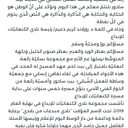
ساحور نلتئمُ معكم في هذا اليوم، ونؤكد على أنّ الوطن هو
الحكاية، والحكاية هي الذّاكرة، والذّاكرة هي النّص الّذي يحوم
في كلّ نقطة.
وجاء في كلمة د. روزلاند كريم دَعيم/ رئيسة نادي الكنعانيّات
للإبداع
مساؤكم نورٌ ومحبّةٌ وسلام
مساؤكم بعطر الورد والعنبر، بعطر صنوبر الجليل ونكهة
المتوسِّط نرسلها عبر الأثير مع مجموعة نسائيّة رائعة،
كنعانيّة بامتياز، إلى بيت لحم، مهد المسيح له المجد، في
هذه الأجواء الميلاديّة، في لقاء ثقافيّ إنسانيّ مع جمعيّة
وساطة للعمل الشّبابيّ- بيت ساحور، وأمسيّة رائعة من
الحوار الفنيّ الأدبيّ، يتوّج مسيرة خمس سنوات على بداية
مسيرة الكنعانيّات للإبداع.
تأسّست مجموعة نادي الكنعانيّات للإبداع في نهاية العام
2019، تحت الاسم المؤقت “نادي مبدعات من بلادي” برعاية
دائمة وداعمة من دار الوسط اليوم للإعلام ورئيسها الأستاذ
الفاضل جميل حامد، الّذي مهما حاولنا شكره فلن نفيه