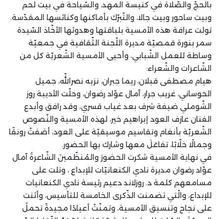
بالحجّ والصّلاة في كنيسة المهد، والسّياحة في بيت لحم
وبيت ساحور وبيت جالا، والتّبرّك بأماكنها وكنائسها المقدّسة.
تولت عرافة هذه الأمسية بلباقتها وهدوئها الأخّاذ السّيدة
سمر بنورة قمصيّة مديرة اللّجنة الثّقافية في جمعيّة
وساطة للعمل الشّبابي، وأحيى الأمسية الشّعريّة كل من
الشّاعرات والشّعراء:
هيام مصطفى قبلان، ريما جبران، نزيه نصراللّه، جميل
الحوساني، غريب جرار، آمال عوّاد رضوان، وحلّت الأديبة روز
الشّوملي ضيفة شرف بعد غياب قسري، وقد رافق وأبدع
الفنان عازف العود إبراهيم خير، لهذه الأمسية والنّصوص
الشّعريّة بأنغام وتقاسيم موسيقيّة على العود، أضفتْ رونقًا
وجمالًا خلّابًا، تفاعَلَ معها وشارك بها الحضور.
في نهاية الأمسية شكرت الحضورَ والمُنظّمينَ الشّاعرةُ آمال
عوّاد رضوان مديرة نادي الكنعانيّات للإبداع ، وتلت على
مسامعهم كلمة د. روزلاند دعيم رئيسة نادي الكنعانيات
للإبداع، والّتي تضمنت الذّكرى الخامسة للتأسيس، وأثنت
على نجاح وتنسيق الأمسية، وتمنّتْ أعيادًا مجيدةً تحملُ