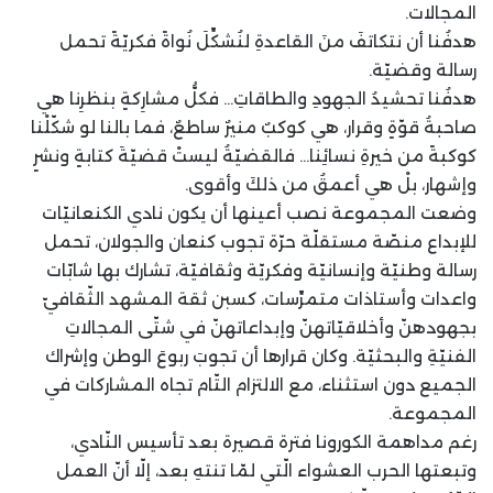
المجالات.
هدفُنا أن نتكاتفَ منَ القاعدةِ لنُشكِّلَ نُواةً فكريّةً تحمل
رسالة وقضيّة.
هدفُنا تحشيدُ الجهودِ والطاقاتِ… فكلُّ مشارِكةٍ بنظرِنا هي
صاحبةُ قوّةٍ وقرار، هي كوكبٌ منيرٌ ساطعٌ، فما بالنا لو شكّلْنا
كوكبةً من خيرةِ نسائِنا… فالقضيّةُ ليستْ قضيّةَ كتابةٍ ونشرٍ
وإشهار، بلْ هي أعمقُ من ذلكَ وأقوى.
وضعت المجموعة نصب أعينها أن يكون نادي الكنعانيّات
للإبداع منصّة مستقلّة حرّة تجوب كنعان والجولان، تحمل
رسالة وطنيّة وإنسانيّة وفكريّة وثقافيّة، تشارك بها شابّات
واعدات وأستاذات متمرِّسات، كسبن ثقة المشهد الثّقافيّ
بجهودهنّ وأخلاقيّاتهنّ وإبداعاتهنّ في شتّى المجالاتِ
الفنيّةِ والبحثيّة. وكان قرارها أن تجوبَ ربوعَ الوطن وإشراك
الجميع دون استثناء، مع الالتزام التّام تجاه المشاركات في
المجموعة.
رغم مداهمة الكورونا فترة قصيرة بعد تأسيس النّادي،
وتبعتها الحرب العشواء الّتي لمّا تنتهِ بعد، إلّا أنّ العمل