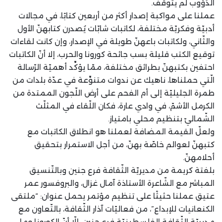
الدّؤوب لم يتوقّف.
عملنا على مواكبة إصدار أكثر من أربعين كتابًا، في مجالات
أدبيّة وفكريّة مختلفة، لكاتبات شابّات يُصدرن كتابهنّ الأول
والثّاني، ولكاتبات باعهنّ طويلة في الإصدار، وإن كانت لقاءات
توقيع الكتب قليلة بسب جائحة كورونا والحرب، إلا أنّ الكاتبات
احتفين بكتبهنّ بطرائق مختلفة، ممّا يؤكِّد أهميّة الرّسالة
الّتي حملناها، ناهيك عن ندوات متنوِّعة في عدّة بلدات من
طمرة الجليليّة إلى أم الفحم على أرض اللّجون الممتدة من
الكرمل الأشمّ، في وادي عارة، فكان اللّقاء في المثلّث
الشّماليّ بتنظيم محلي بامتياز.
ولعلّ القيمة المضافة لعملنا هو انطلاق الكاتبات مع
كتبهنّ لعوالم خاصّة بهنّ، من أجل الاستمرار بتحقيق
أحلامهنّ.
بلفتة كريمة من مديريّة الثّقافة فرع جنين وبالتّنسيق
المباشر مع الشّاعرة الأستاذة آمال غزال، والبروفسور عمر
عتيق عملنا حثيثًا على تنظيم مؤتمر يحمل عنوان: “ملتقى
الكنعانيات للإبداع”، من فعاليّات آذار الثّقافة، بالتّعاون مع
مديريّة الثّقافة الفلسطينيّة فرع جنين، إلّا أنّ الكورونا وما