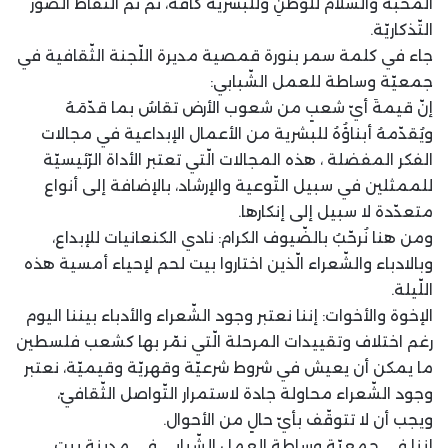
المحبّةَ والسّلامَ للوطنِ وللبشريّة كافة، ثمّ تمَّ التّقاط الصّور
التّذكاريّة.
جاء في كلمة سمر بنورة قمصية مديرة اللّجنة الثّقافية في
جمعيّة وساطة للعمل الشّبابي:
إنّ قيمةَ أيّ شعبٍ من شعوب الأرض تقاسُ بما قدّمَهُ
ويُقدّمهُ أبناؤُهُ للبشرية من الأعمال الإبداعية في مجالات
الفكر المفضلة ، هذه المجالات الّتي تعتبر الأداة الرّئيسيّة
للممثلين في سبيل التّوعية والإرشاد، بالإضافة إلى أنواع
متعدّدة لا سبيل إلى إنكارها.
ومن هنا نُرحّبُ بالضّيوف الكرام: نادي الكنعانيات للإبداع،
وبالادباء والشّعراء الّذين اختاروا بيت لحم لإحياء أمسية هذه
اللّيلة.
الإخوة والأخوات: إننا نعتبر وجود الشّعراء والأدباء بيننا اليوم
رغم اختلاف وتقييدات المرحلة الّتي نمّر بها كشعب فلسطين
ما يمكن أن يعيش في شروط شرعيّة وقهريّة وقيميّة، نعتبر
وجود الشّعراء محاولة جادة لاستمرار التّواصل الثّقافيّ،
ويجب أن لا تتوقّف بأيّ حالٍ من الأحوال.
إننا في جمعيّة وساطة العمل الشّبابي في مدينة بيت