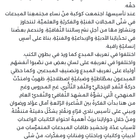
حقّه.
عند تأسيسها، اجتمعت كوكبة منْ نساءِ مجتمعِنا المبدعات
في شتَّى المجالاتِ الفنيّةِ والفكريّةِ والعلميِّة، لنتحاورَ
ونتشاورَ معًا من أجلِ نشرِ رسالتنا الثّقافيّةِ، ولندعمَ بعضَنا
في تحدّياتِنا الأدبيّةِ والإبداعيّةِ والفنيّةِ، بناءً على أسسٍ
إنسانيّةٍ راقية.
اختلفوا في تعريفِ المبدعِ كما وردَ في بطونِ الكتبِ،
واختلفوا في تعريفِه على لسانِ بعضِ من نصّبوا أنفسَهُم
أولياءَ على تعريفِ المبدعِ وتصنيفِ المبدعين. وكما حظيَ
المبدعونَ بمطّاطيّةٍ وضبابيّةٍ اصطلاحيّةٍ، ظهرتْ وامتدَّتْ
حركةُ النّقدِ الارتجاليِّ والنّقدِ التّأثُّري، غيرِ المدروسِ وغيرِ
المنهجيّ، الّتي تشوِّهُ المشهدَ الثّقافيَّ والنّقديَّ العام.
من هنا بدأتِ الفكرةُ بينَ الشّاعرةِ الرّائعةِ آمال عوّاد ورضوان
وبيني على تأسيسِ نادي قرّاءٍ ونقّادٍ يشكّلُ دفيئةً متنقِّلةً.
ومنْ خلالِ حواراتِنا برزتْ أهميةُ احتواءِ الكاتباتِ الواعداتِ
لأسبابٍ عدّة، وتحشيدِ طاقاتِ المبدعاتِ المتمرِّساتِ من
أديباتٍ وكاتباتٍ وباحثاتٍ وفناناتٍ ومفكّرات، منْ شتّى