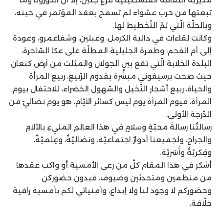
تبعتها من حرب عشواء لم تسمح بعقد المؤتمر في حينه،
وبالحلّة الّتي تمّ التّخطيط لها.
وكانت لقاءات في دالية الكرمل، وعبلين، وشفاعمرو، وعودة
إلى أم الفحم، وطمرة الجليلية المطلّة على عكا السّاحرة،
البلدة الخلابة الّتي تقع بين الجولان والمثلث من أرض كنعان
حيث صحت برسيفوني مبشِّرة بقدوم الرّبيع، ربيع المرأة
والحياة، ربيع أشجار النّخيل والسّهول الخضراء، للاحتفال بيوم
المرأة، فيوم المرأة يوم ليس كسائر الأيّام، هو يوم نضاليّ من
الدّرجة الأولى.
رسالتُنا رسالةُ محبّةٍ وسلامٍ في هذا العالمِ المليءِ بالآلامِ
والجراح، ولجميعنا أدوارٌ اجتماعيّة، ونضاليّةٌ، وعِلميّةٌ،
وفِكريّةٌ وأُسَريّة.
أشكر في هذا المقام كلَّ مَن رعى الأمسية أو واكب عقدها
من منظمين ومتحدثين وضيوف، فبدون حضوركن
وحضوركم لا وجود لنا ولا إبداع، وأمنياتي لكم بأمسية راقية
خلّاقة.