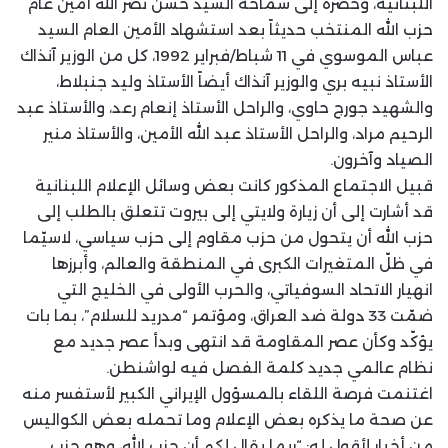
اللبنانية، وحضره إلى سماحة السيد حسن نصر الله أمين عام
حزب الله المنتخب حديثاً بعد استشهاد الأمين العام السيد
عباس الموسوي في 11 شباط/فبراير 1992، كل من الوزير آنذاك
الأستاذ نبيه بري والوزير آنذاك أيضاً الأستاذ وليد جنبلاط،
والشهيد جورج حاوي، والراحل الأستاذ إنعام رعد، والأستاذ عبد
الرحيم مراد، والراحل الأستاذ عبد الله الأمين، والأستاذ منير
الصياد وآخرون.
قبيل الاجتماع المذكور كانت بعض وسائل الإعلام اللبنانية
قد أشارت إلى أن زيارة ولايتي إلى بيروت تتعلق بالطلب إلى
حزب الله أن يتحول من حزب مقاوم إلى حزب سياسي، لاسيّما
في ظلّ المتغيرات الكبرى في المنطقة والعالم، وأبرزها
انهيار الاتحاد السوفياتي، والحرب الأولى في الخليج التي
ضمّت 33 دولة ضد العراق، ومؤتمر “مدريد للسلام”، بما بات
يؤكّد وكأن عصر المقاومة قد انتهى وبدأ عصر جديد مع
نظام عالمي جديد كلمة الفصل فيه لواشنطن.
اغتنمت فرصة اللقاء بالمسؤول الإيراني الكبير لأستفسر منه
عن صحة ما يذكره بعض الإعلام وما تحمله بعض الكواليس
من أخبار لأقول له: “ربما يقال لكم أن حزب الله، وهو حزب