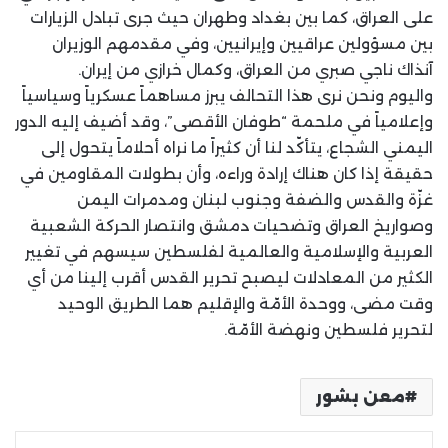
على العراق، كما بين بغداد وطهران حيث جرى تبادل الزيارات
بين مسؤولين عراقيين وإيرانيين، وفي مقدمهم الوزيران
آنذاك ناجي صبري من العراق، وكمال خرازي من إيران.
واليوم ونحن نرى هذا التحالف يبرز مساهماً عسكرياً وسياسياً
وإعلامياً في ملحمة “طوفان الأقصى”، وقد أضيف إليه الدور
اليمني الشجاع، يتأكّد لنا أن كثيراً ما نراه أحلاماً يتحول إلى
حقيقة إذا كان هناك إرادة وراءه، وأن بطولات المقاومين في
غزّة والقدس والضفة وجنوب لبنان ومدمرات اليمن
وصواريخ العراق وتضحيات دمشق وانتصار الحركة الشعبية
العربية والإسلامية والعالمية لفلسطين سيسهم في تغيير
الكثير من المعادلات ليصبح تحرير القدس أقرب إلينا من أي
وقت مضى، ووحدة الأمّة والإقليم هما الطريق الوحيد
لتحرير فلسطين ونهضة الأمّة.
معن بشور
لينكدإن
بينتيريست
مشاركة عبر البريد