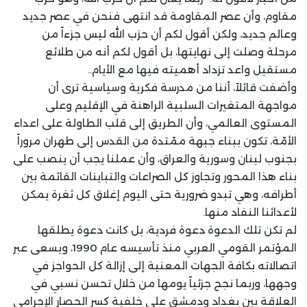
مقاوم، وأن عصر المقاومة قد انتهى فنحن في عصر جديد
وعالم جديد، ولكن أقول لكم أن حزب الله ليس جزءاً من
مرحلة وصلت إلى نهايتها، بل أقول لكم أنه من طلائع
مستقبل واعد تزداد أهميته فيها مع الأيام..
وأضفت قائلاً، أننا من مدرسة فكرية وسياسية ترى أن
مواجهة المتغيرات السلبية الراهنة في الإقليم وعلى
المستوى العالمي، وأن الطريق إلى قلب الطاولة على اعداء
الأمّة، تكون ببناء جبهة ممّتدة من القدس إلى طهران مروراً
بجنوب لبنان وسورية والعراق، وأن عملنا يجب أن ينصب على
بناء هذا المحور وتجاوز كل الصراعات والتباينات القائمة بين
أطرافه، وهي تبدو ضرورية حتى اليوم إغلاق كل ثغرة يمكن
لأعدائنا النفاد منها.
لم تكن تلك الدعوة دعوة فردية، بل كانت دعوة يطلقها
المؤتمر القومي العربي منذ تأسيسه عام 1990، ويسعى عبر
اتصالاته بكافة الجهات المعنية إلى إزالة كل الحواجز في
وجهها، وربما نجح جزئياً يومها من خلال تحسن نسبي في
العلاقة بين بغداد ودمشق على خلفية كسر الحصار الإجرامي