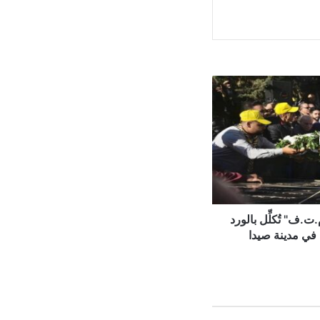
.ف" تُكلِّل بالورد
في مدينة صيدا