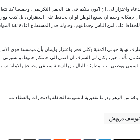
مدعاة واعتزاز لي، أن اكون بينكم في هذا الحفل التكريمي، وجميعنا كنا نتع
ر ان بإمكانه وحده ان يصنع الوطن او ان يحافظ على استقراره، بل كنت مع ز
ا للحفاظ على امن الناس وحمايتهم، وحاولنا قدر المستطاع اعادة ثقة المواط
ارف نهاية حياتي الامنية وكلي فخر واعتزاز وايمان بأن مؤسسة قوى الامن
 عثمان بألف خير، وكان لي الشرف ان اعمل الى جانبكم جميعا، ومسيرتي الا
قسمي ووطني، وانا مطمئن البال بأن الشعلة ستبقى مضاءة والامانة ست
قة من الزهر ودرعا تقديرية لمسيرته الحافلة بالانجازات والعطاءات.
يوسف درويش
لينكدإن
بينتيريست
مشاركة عبر البريد
طباعة