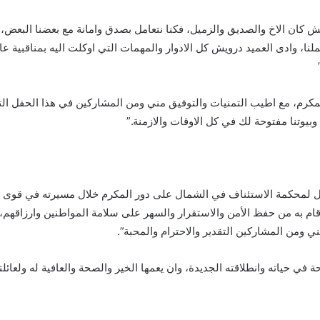
يش كان الاخ والصديق والزميل، فكنا نتعامل بصدق وامانة مع بعضنا البعض
نا، وادى العميد درويش كل الادوار والمهمات التي اوكلت اليه بمناقبية عا
لمكرم، مع اطيب التمنيات والتوفيق مني ومن المشاركين في هذا الحفل ال
 وبيوتنا مفتوحة لك في كل الاوقات والازمنة.”
ول لمحكمة الاستئناف في الشمال على دور المكرم خلال مسيرته في قوى ال
ام به من حفظ الأمن والاستقرار والسهر على سلامة المواطنين وارزاقهم،
ني ومن المشاركين التقدير والاحترام والمحبة”.
 في حياته وانطلاقته الجديدة، وان يعمها الخير والصحة والعافية له ولعائلته