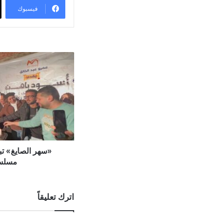
فيسبوك
«سهر الصايغ» تب
مسلسل
اترك تعليقاً