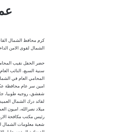
عمل
كرم محافظ الشمال القاض
الشمال لقوى الامن الداخ
حضر الحفل نقيب المحام
سنية السبع، النائب الع
المحامي العام في الشما
امين سر عام محافظة عكار 
شفشق، روجيه طوبيا، جان
لقائد درك الشمال العميد
ميلاد نصرالله، اميون ال
رئيس مكتب مكافحة الاره
شعبة معلومات الشمال ال
القضائية المقدم خليل ا