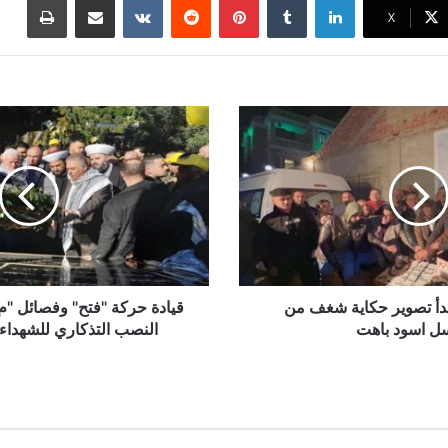
X
دأ تصوير حكاية شغف من
قيادة حركة "فتح" وفصائل "م.ت
 اسود باهت
النصب التذكاري للشهداء 