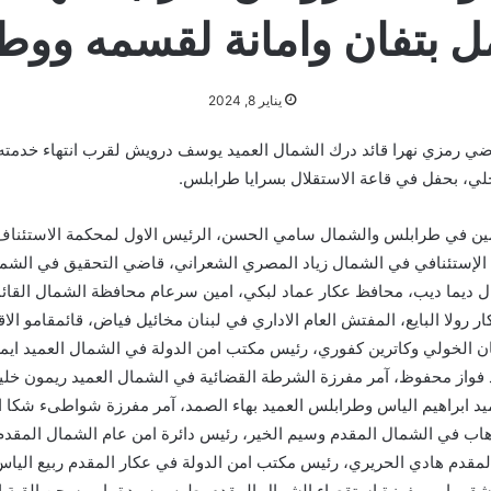
 بتفان وامانة لقسمه ووط
يناير 8, 2024
ي رمزي نهرا قائد درك الشمال العميد يوسف درويش لقرب انتهاء خدمته
لي، بحفل في قاعة الاستقلال بسرايا طرابلس.
ين في طرابلس والشمال سامي الحسن، الرئيس الاول لمحكمة الاستئناف
ام الإستئنافي في الشمال زياد المصري الشعراني، قاضي التحقيق في الش
ل ديما ديب، محافظ عكار عماد لبكي، امين سرعام محافظة الشمال القائمق
رولا البايع، المفتش العام الاداري في لبنان مخائيل فياض، قائمقامو الا
 الخولي وكاترين كفوري، رئيس مكتب امن الدولة في الشمال العميد ايمن
 فواز محفوظ، آمر مفرزة الشرطة القضائية في الشمال العميد ريمون خليفة
عميد ابراهيم الياس وطرابلس العميد بهاء الصمد، آمر مفرزة شواطىء شكا ال
اب في الشمال المقدم وسيم الخير، رئيس دائرة امن عام الشمال المقدم
مقدم هادي الحريري، رئيس مكتب امن الدولة في عكار المقدم ربيع الياس
لاشقر، امر مفرزة استقصاء الشمال المقدم بطرس سيدة، امر سجن القبة ا