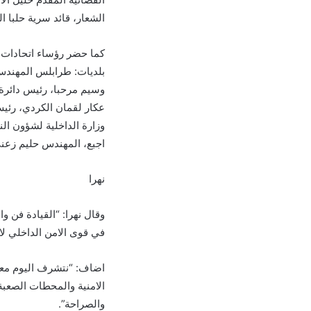
الشعار، قائد سرية حلبا ال
كما حضر رؤساء اتحادات 
بلديات: طرابلس المهندس 
وسيم مرحبا، رئيس دائرة
عكار لقمان الكردي، رئيس
وزارة الداخلية لشؤون ا
اجبع، المهندس حليم زعني
نهرا
وقال نهرا: “القيادة فن 
في قوى الامن الداخلي لا
اضاف: “نتشرف اليوم معك
الامنية والمحطات الصعبة
والصراحة”.