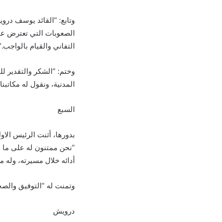
وتابع: “القائد يوسف درو
الصعوبات التي تعترض عمل
التفاني والقيام بالواجب.”
وختم: “الشكر والتقدير ل
المدنية، ونقول له مكاتبنا
السبع
بدورها، أثنت الرئيس الا
“نحن ممتنون له على ما ق
أدائه خلال مسيرته، وله م
وتمنت له “التوفيق والصحة
درويش