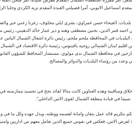
مقدم اسماعيل الايوبي، آمرا فصيلتي العبدة المقدم نزيه الكردي وحلبا الرائ
بلديات: الفيحاء حسن غمراوي، بشري ايلي مخلوف، زغرتا زعني خير والض
احمد قمر الدين، بحنين مصطفى وهبه و دير عمار خالد الدهيبي، رئيس ما
 البلديات في المحافظة ملحم ملحم، رئيس دائرة اشغال الشمال الياس 
 اقليم لبنان الشمالي روجيه بافيتوس، رئيسة دائرة الاقتصاد في الشمال
لنازحين في محافظة الشمال ندى مولوي، مستشار المحافظ للشؤون القانو
 وعدد من رؤساء البلديات والدوائر والمصالح.
واخلاق ومناقبية وهذه العناوين كانت مثالا لقائد نجح في تجسيد ممارسته 
 سيما في قيادة منطقة الشمال لقوى الامن الداخلي”.
م بتكريم قائد عمل بتفان وامانة لقسمه ووطنه، وبذل جهده وكل ما في 
 لفرض الامن، فعكس في نفوس جميع الذين تعامل معهم من اداريين وامنيين