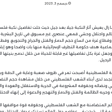
ديسمبر 3, 2023
لم واحتلال وحشي قمعي عنصري غير مسبوق في تاريخ البشرية و
قطاع غزة من اتساع حجم الدمار والقتل والجراح والتجويع، وقطع ا
يجري عبارة عن إبادة جماعية ‎هدف حكومة التطرف الإسرائيلية منها بات واضحا وه
ل غزة بكل تفاصيلها غير قابلة للحياة من خلال تدمير بنيتها ال
لرحيل .
ة الفلسطينية أصبحت تمر في ظروف صعبة وغاية في الدقة وبر
 يتجدد لدى أبناء الشعب الفلسطيني من خلال مشاهدة حجم التضا
نضاله وحقوقه المشروعة في الحرية والاستقلال والعودة والات
 وحربه الظالمة والقتل والدمار والتهجير والدعوة إلى إنهاء الاحتل
لم المتضامنة مع الشعب الفلسطيني وحقوقه قوة مواقفها الع
ة التي خرجت في عواصم دول العالم تستنكر عدوان الاحتلال ومجا