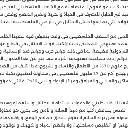
يث كانت مواقفهم المتضامنة مع الشعب الفلسطيني تعبر عن 
 غير القابل للتصرف في الحياة والحرية وتقرير المصير ورفض مم
تهايد التي يمارسها جيش الاحتلال في الأراضي الفلسطينية المحتل
لعالمي مع الشعب الفلسطيني في وقت يتعرض فيه شعبنا الفلس
د ومنهجي للمدنيين حيث ارتكبت قوات الاحتلال في قطاع غزة
رائم دولية فظيعة، بما في ذلك جرائم حرب وجرائم ضد الإنسانية، 
وجرائم إبادة جماعية، تستهدف الأبرياء مما نتج عن هذا العدوان ا
60 ألفاً بين قتيل وجريح منهم 70% من الأطفال والنساء والشيوخ، عدا الآلاف
إبادة عائلات بأكملها، وتهجير أكثر من 1.7 مليون فلسطيني في محاولة لتطبي
ن والمباني والمرافق ومراكز الإيواء والبنى التحتية التي دمرتها 
عبنا الفلسطيني والدعوات لاستدامة الاحتلال واستعماره وسيطر
القدس يتناقض كليا مع مبدأ السلام والأمن وما يجري هو محاو
ته ومن يريد السلام لا يقوم بسحق جماجم الرضع، وإراقة دماء ا