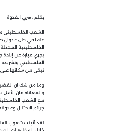
بقلم : سري القدوة
عاما في ظل عدوان ظا
الفلسطينية المحتلة و
الفلسطيني وتشريده وجع
تبقى من سكانها على ا
وما من شك ان القضي
والمعاناة فان الأمل
مع الشعب الفلسطيني و
جرائم الاحتلال وعدوانه
لقد أثبتت شعوب العا
خلال المظاهرات الضخم