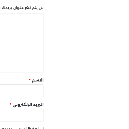
لن يتم نشر عنوان بريدك ال
ا
ل
ت
ع
ل
ي
ق
*
الاسم
*
البريد الإلكتروني
*
احفظ اسمي، بريدي ا