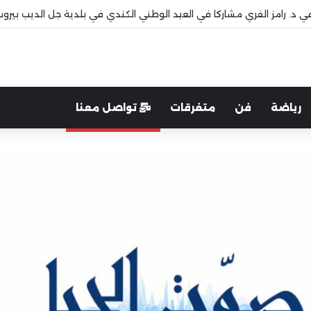
 قاديشا
رياضة
فن
متفرقات
تواصل معنا