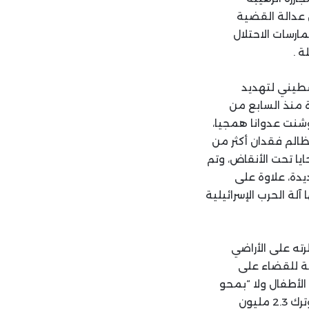
عدالة القضية
ارسات الاحتلال
ة .
طيني لتهديد
 منذ السابع من
وشنت عدوانا همجيا،
لظالم فقدان أكثر من
 من الضحايا تحت الأنقاض، وتم
ق نكبة جديدة، علاوة على
آلة الحرب الإسرائيلية
ته على الأراضي
لة للقضاء على
لأطفال ولا “بمحو
غزة” او “تحويلها الى جهنم” او “تقليص مساحتها”، ولا بقطع المياه والكهرباء والوقود وترك 2.3 مليون