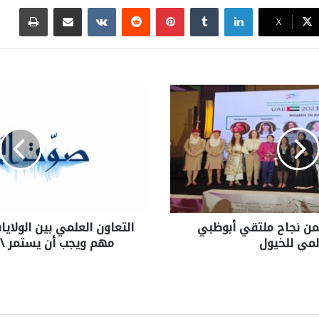
لينكدإن
بينتيريست
مشاركة عبر البريد
طباع
X
 تثمن نجاح ملتقي أبوظبي
التعاون العلمي بين الولاي
لمي للخيول
مهم ويجب أن يستمر \ ط