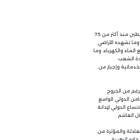
الشعب الفلسطيني ما زال يعيش أثار النكبة جيلا بعد جيل حيث حلت تفاصيل نكبة فلسطين منذ أكثر من 75
ما تشهده الأراضي
لماء والكهرباء، وما
و إبادة الشعب
خدماتية وإجبار من
غم من الجروح
من الدولي الواسع
ساع الدولي لإدانة
ال الغاشم .
ادلة والمؤثرة من
زره الرهيبة