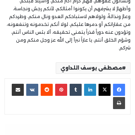
وتسألون عفوهم، فهم كرامٌ أكثر منكم، وأسيادٌ قبلكم،
وأطهارٌ لا يشرفهم أن يكونوا أمثالكم، لأنكم رجسٌ ونجاسة،
وعارٌ ونذالةٌ، ولولاهم لاستباحكم العدو ونال منكم، وطردكم
من عقاراتكم أو دمرها عليكم، لولا أنكم تخدمونه وتنفعونه،
وتؤدون عنه دوراً قذراً يتمنى تحقيقه، ألا بئس الناس أنتم،
وشؤم الخلق أنتم، يا عاراً نبرأ إلى الله عز وجل منكم ومن
شركم.
مصطفى يوسف اللداوي
لينكدإن
بينتيريست
مشاركة عبر البريد
طباعة