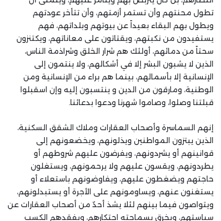
تطول محنتهم وأن تستمر أزمتهم، وأن تتأخر عودتهم
ويطول بهم البقاء بعيداً عن بيوتهم وبلداتهم، فهم
يستفيدون من نكبتهم، ويقتاتون على معاناتهم، ويكتنزون
سحتاً من دمائهم، أولئك هم شرار الخلق وشراذمة الناس،
الذين لا يشبون البشر إلا في أشكالهم، ولا ينتمون إلى
الإنسانية إلا بأسمالهم، بينما هم براء من الإنسانية ومن
الوطنية، ومارقون من الدين و ينتسبون إليه وإن اسقبلوا
قبلتنا وصلوا، وصاموا شهرنا ودعوا بدعائنا.
إنهم السماسرة وأصحاب العقارات وملاك الشقق السكنية،
الذين يبتزون المواطنين ويذلونهم، ويخضعونهم إلى
قوانينهم أو يشردونهم، ويفرضون عليهم شروطهم أو
يطردونهم، ويقسون عليهم ولا يرحمونهم، ويستغلون
حاجتهم ويضغطون عليهم، ويفاوضونهم باستعلاء أو
يستغنون عنهم، ويساومونهم على الأجرة أو يستبدلونهم،
ويتواصون فيما بينهم لئلا يشذ أحدٌ من أصحاب العقارات عن
سياستهم، ويخرق بسماحته احتكارهم، ويفقدهم الكسب