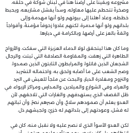
مشروعه وبقينا على أرضنا هنا في لبنان شوكةً في حلقه،
وصخرةً تتحطم عليها معاوله، وسداً يفشل مشاريعه، ويحبط
خططه، وعاد أهلنا إلى بيوتهم ولو أنها مهدمة،وإلى
بلداتهم ولو أنها مدمرة، لكنهم عادوا زحوفاً مؤمنةً، وأفواجاً
واثقةً بالعز على أرضها، وبالكرامة في ديارها.
وما كان هذا ليتحقق لولا الدماء العزيزة التي سفكت، والأرواح
الطاهرة التي زهقت، والمقاومة الصادقة التي ثبتت، والرجال
الشجعان الذين قاتلوا، والمرابطون الثابتون الذين صمدوا،
وصبر الشعب على ما أصابه ولحق به، واحتماله التشريد
والنزوح ومغادرة الديار، والبحث عن ملجأ للعيش في البرد
والعراء، وفي الشوارع والميادين، والمدارس ومراكز الإيواء، في
ظل القصف الذي يستهدفهم، والغارات التي تلاحقهم، لأن
العدو يعلم أن صمودهم سلاحٌ، وأن صبرهم نصرٌ، وأن ثباتهم
له فشل، وعودتهم إلى بلداتهم له خزيٌ، ولجيشهم ذل.
لكن العدو الأسوأ الذي لا نصبر عليه ولا نقبل منه، كان في
انتظارهم، بل كان يتربص بهم ويتآمر عليهم، ويتمنى أن