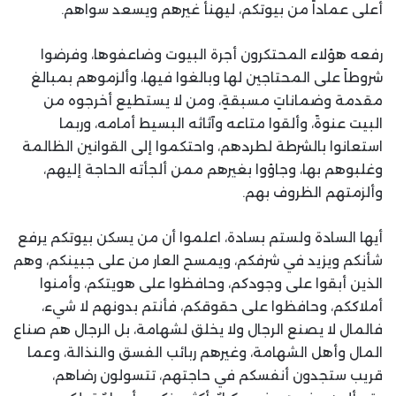
أعلى عماداً من بيوتكم، ليهنأ غيرهم ويسعد سواهم.
رفعه هؤلاء المحتكرون أجرة البيوت وضاعفوها، وفرضوا
شروطاً على المحتاجين لها وبالغوا فيها، وألزموهم بمبالغ
مقدمة وضماناتٍ مسبقةٍ، ومن لا يستطيع أخرجوه من
البيت عنوةً، وألقوا متاعه وآثاثه البسيط أمامه، وربما
استعانوا بالشرطة لطردهم، واحتكموا إلى القوانين الظالمة
وغلبوهم بها، وجاؤوا بغيرهم ممن ألجأته الحاجة إليهم،
وألزمتهم الظروف بهم.
أيها السادة ولستم بسادة، اعلموا أن من يسكن بيوتكم يرفع
شأنكم ويزيد في شرفكم، ويمسح العار من على جبينكم، وهم
الذين أبقوا على وجودكم، وحافظوا على هويتكم، وأمنوا
أملاككم، وحافظوا على حقوقكم، فأنتم بدونهم لا شيء،
فالمال لا يصنع الرجال ولا يخلق لشهامة، بل الرجال هم صناع
المال وأهل الشهامة، وغيرهم ربائب الفسق والنذالة، وعما
قريب ستجدون أنفسكم في حاجتهم، تتسولون رضاهم،