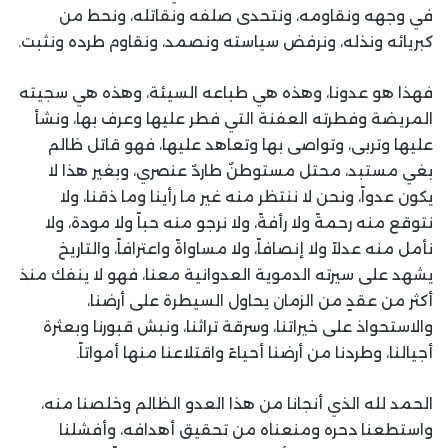
في وجهه ونقاومه، ونتحدى صلفه ونقاتله، ونحط من
كبريائه ونذله، ونرفض سياسته ونصمد، ونقاوم طرده ونثبت.
فهذا هو عدونا، وهذه هي طباعه السيئة، وهذه هي سجيته
المريضة وفطرته العفنة التي فطر عليها وعرف بها، ونشأ
عليها وتربى، وتواصى بها وتعاهد عليها، فهو قاتل ظالم
بغي مستبد، محتل مستوطنٌ طاردٌ عنصري، وبغير هذا لا
يكون عدواً، ونحن لا ننتظر منه غير ما رأينا وما ذقنا، ولا
نتوقع منه رحمةً ولا رأفةً، ولا نرجو منه حباً ولا مودة، ولا
نأمل منه عدلاً ولا إنصافاً، ولا مساواةً واعترافاً، والتاريخ
يشهد على سيرته الدموية العدوانية معنا، فهو لا ينفك منذ
أكثر من عقدٍ من الزمان يحاول السيطرة على أرضنا،
والاستحواذ على خيراتنا، وسرقة تراثنا، ونبش قبورنا وبعثرة
أجيالنا، وطردنا من أرضنا أحياءً واقتلاعنا منها أمواتاً.
الحمد لله الذي أنجانا من هذا العدو الظالم وخلصنا منه،
واستطعنا دحره ومنعناه من تحقيق أهدافه، وأفشلنا