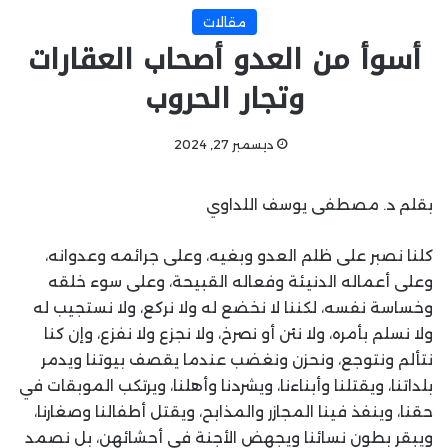
مقالات
أسوأ من العدو أصحاب العقارات
وتجار الحروب
ديسمبر 27, 2024
بقلم د. مصطفى يوسف اللداوي
كلنا نصبر على ظلم العدو وبغيه، وعلى جرائمه وعدوانه،
وعلى أعماله الدنيئة وفعاله القبيحة، وعلى سوء خلقه
وخساسة نفسه، لكننا لا نخضع له ولا نركع، ولا نستجيب له
ولا نسلم بأمره، ولا نئن أو نصرخ، ولا نجزع ولا نفزع، وإن كنا
نتألم ونتوجع، ونحزن ونغضب عندما يقصف بيوتنا ويدمر
بلداتنا، ويقتلنا وأبناءنا، ويشردنا وأهلنا، ويرتكب الموبقات في
حقنا، وينفذ فينا المجازر والمذابح، ويقتل أطفالنا وصغارنا،
ويبقر بطون نسائنا ويجهض الأجنة في أحشائهن، بل نصمد