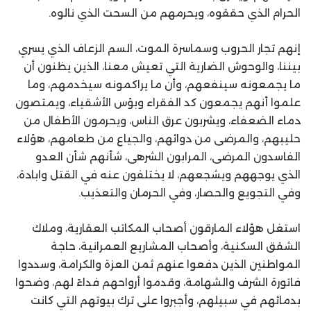
الحرام الذي حققوه، ويحرمهم من السحت الذي نالوه.
إنهم تجار الحروب وسماسرة الموت، السم الزعاف الذي يسري
بيننا، والوحوش الضارية التي تعيش معنا، الذين يظنون أن
ما يجمعونه سينفعهم، وأن ما يراكمونه سيخدمهم، وما
علموا أنهم يجمعون كد الفقراء وبؤس الأشقياء، ويمتصون
دماء الضعفاء، ويشربون عرق الناس، ويحرمون الأطفال من
حليبهم، والمرضى من دوائهم، والجياع من طعامهم، هؤلاء
الفاسدون المرضى، المرابون الشرهى، شأنهم شأن العدو
الذي يوجههم ويشجعهم، لا يختلفون عنه في القتل وابادة،
وفي التجويع والحصار، وفي الحرمان والتعذيب.
استغل هؤلاء المارقون أصحاب المكاتب العقارية، وملاك
الشقق السكنية، وأصحاب المشاريع العمرانية، حاجة
المواطنين الذين دفعوا عنهم ثمن العزة والكرامة، وسددوا
فاتورة الشرف والشهامة، وقدموا أرواحهم فداءً لهم، وضحوا
بدمائهم في سبيلهم، وأجبروا على ترك بيوتهم التي كانت