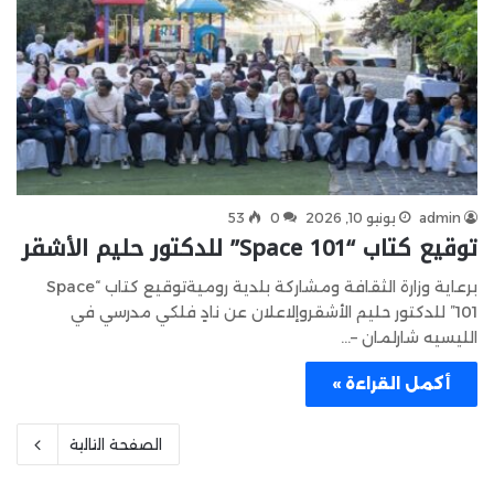
admin
يونيو 10, 2026
0
53
توقيع كتاب “Space 101” للدكتور حليم الأشقر
برعاية وزارة الثقافة ومشاركة بلدية روميةتوقيع كتاب “Space
101” للدكتور حليم الأشقروإلاعلان عن نادٍ فلكي مدرسي في
الليسيه شارلمان –…
أكمل القراءة »
الصفحة التالية